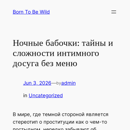
Skip
Born To Be Wild
to
content
Ночные бабочки: тайны и
сложности интимного
досуга без меню
Jun 3, 2026
—
admin
by
in
Uncategorized
В мире, где темной стороной является
стереотип о проституции как о чем-то
постыдном, нередко забывают об