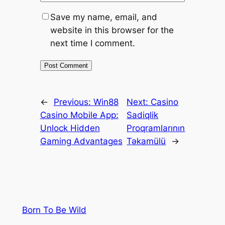
Save my name, email, and
website in this browser for the
next time I comment.
←
Previous:
Win88
Next:
Casino
Casino Mobile App:
Sadiqlik
Unlock Hidden
Proqramlarının
Gaming Advantages
Təkamülü
→
Born To Be Wild