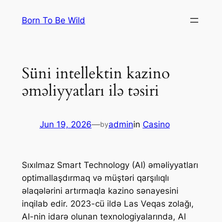
Skip
Born To Be Wild
to
content
Süni intellektin kazino
əməliyyatları ilə təsiri
Jun 19, 2026
—
admin
in
Casino
by
Sıxılmaz Smart Technology (AI) əməliyyatları
optimallaşdırmaq və müştəri qarşılıqlı
əlaqələrini artırmaqla kazino sənayesini
inqilab edir. 2023-cü ildə Las Veqas zolağı,
AI-nin idarə olunan texnologiyalarında, AI