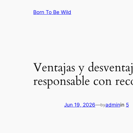
Skip
Born To Be Wild
to
content
Ventajas y desventaj
responsable con rec
Jun 19, 2026
—
admin
in
5
by