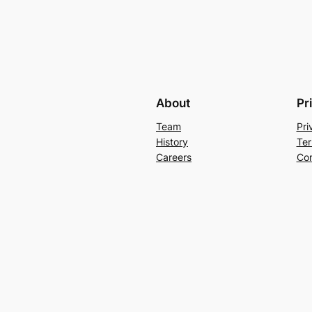
About
Pr
Team
Pri
History
Ter
Careers
Con