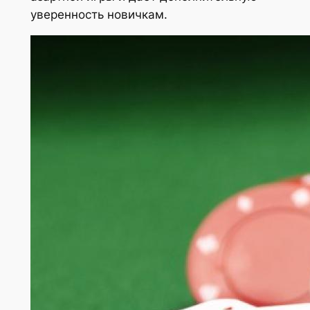
уверенность новичкам.