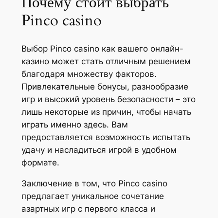
Почему стоит выбрать
Pinco casino
Выбор Pinco casino как вашего онлайн-
казино может стать отличным решением
благодаря множеству факторов.
Привлекательные бонусы, разнообразие
игр и высокий уровень безопасности – это
лишь некоторые из причин, чтобы начать
играть именно здесь. Вам
предоставляется возможность испытать
удачу и насладиться игрой в удобном
формате.
Заключение в том, что Pinco casino
предлагает уникальное сочетание
азартных игр с первого класса и