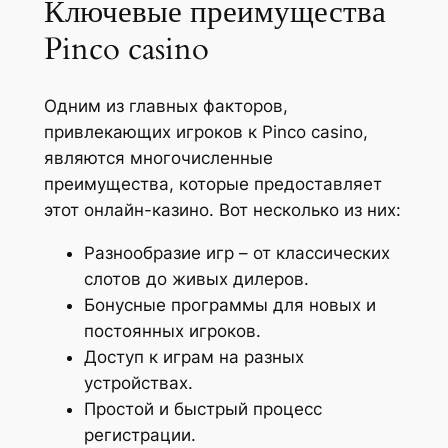
Ключевые преимущества
Pinco casino
Одним из главных факторов,
привлекающих игроков к Pinco casino,
являются многочисленные
преимущества, которые предоставляет
этот онлайн-казино. Вот несколько из них:
Разнообразие игр – от классических
слотов до живых дилеров.
Бонусные программы для новых и
постоянных игроков.
Доступ к играм на разных
устройствах.
Простой и быстрый процесс
регистрации.