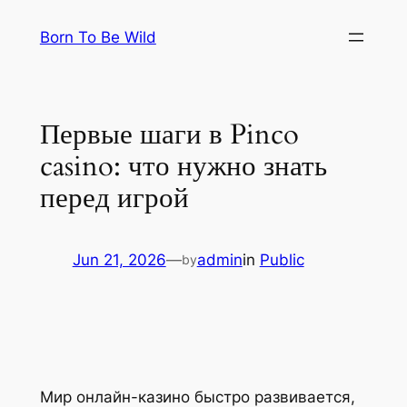
Skip
Born To Be Wild
to
content
Первые шаги в Pinco
casino: что нужно знать
перед игрой
Jun 21, 2026
—
admin
in
Public
by
Мир онлайн-казино быстро развивается,