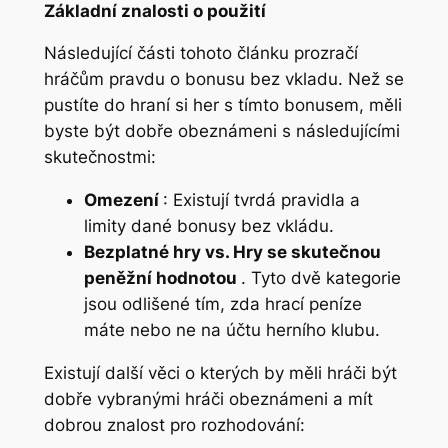
Základní znalosti o použití
Následující části tohoto článku prozračí
hráčům pravdu o bonusu bez vkladu. Než se
pustíte do hraní si her s tímto bonusem, měli
byste být dobře obeznámeni s následujícími
skutečnostmi:
Omezení
: Existují tvrdá pravidla a
limity dané bonusy bez vkládu.
Bezplatné hry vs. Hry se skutečnou
peněžní hodnotou
. Tyto dvě kategorie
jsou odlišené tím, zda hrací peníze
máte nebo ne na účtu herního klubu.
Existují další věci o kterých by měli hráči být
dobře vybranými hráči obeznámeni a mít
dobrou znalost pro rozhodování: