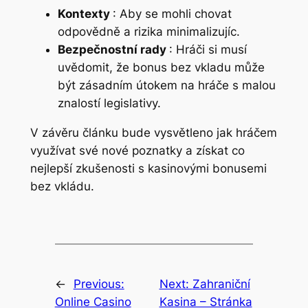
Kontexty
: Aby se mohli chovat
odpovědně a rizika minimalizujíc.
Bezpečnostní rady
: Hráči si musí
uvědomit, že bonus bez vkladu může
být zásadním útokem na hráče s malou
znalostí legislativy.
V závěru článku bude vysvětleno jak hráčem
využívat své nové poznatky a získat co
nejlepší zkušenosti s kasinovými bonusemi
bez vkládu.
←
Previous:
Next:
Zahraniční
Online Casino
Kasina – Stránka