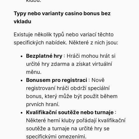
Typy nebo varianty casino bonus bez
vkladu
Existuje několik typů nebo variací těchto
specifických nabídek. Některé z nich jsou:
Bezplatné hry
: Hráči mohou hrát si
určité hry zdarma a získat virtuální
měnu.
Bonusem pro registraci
: Nově
registrovaní hráči obdrží speciální
bonus, který může být použit během
prvních hraní.
Kvalifikační soutěže nebo turnaje
:
Některé herní kluby pořádají kvalifikační
soutěže a turnaje na určité hry se
specifickými omezeními.