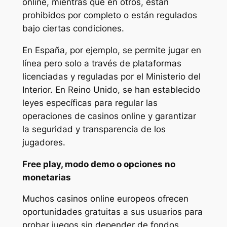
online, mientras que en otros, están
prohibidos por completo o están regulados
bajo ciertas condiciones.
En España, por ejemplo, se permite jugar en
línea pero solo a través de plataformas
licenciadas y reguladas por el Ministerio del
Interior. En Reino Unido, se han establecido
leyes específicas para regular las
operaciones de casinos online y garantizar
la seguridad y transparencia de los
jugadores.
Free play, modo demo o opciones no
monetarias
Muchos casinos online europeos ofrecen
oportunidades gratuitas a sus usuarios para
probar juegos sin depender de fondos