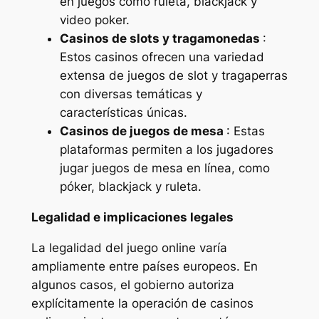
en juegos como ruleta, blackjack y
video poker.
Casinos de slots y tragamonedas
:
Estos casinos ofrecen una variedad
extensa de juegos de slot y tragaperras
con diversas temáticas y
características únicas.
Casinos de juegos de mesa
: Estas
plataformas permiten a los jugadores
jugar juegos de mesa en línea, como
póker, blackjack y ruleta.
Legalidad e implicaciones legales
La legalidad del juego online varía
ampliamente entre países europeos. En
algunos casos, el gobierno autoriza
explícitamente la operación de casinos