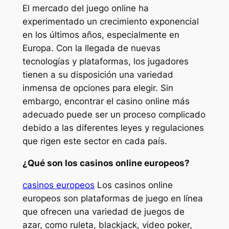
El mercado del juego online ha
experimentado un crecimiento exponencial
en los últimos años, especialmente en
Europa. Con la llegada de nuevas
tecnologías y plataformas, los jugadores
tienen a su disposición una variedad
inmensa de opciones para elegir. Sin
embargo, encontrar el casino online más
adecuado puede ser un proceso complicado
debido a las diferentes leyes y regulaciones
que rigen este sector en cada país.
¿Qué son los casinos online europeos?
casinos europeos
Los casinos online
europeos son plataformas de juego en línea
que ofrecen una variedad de juegos de
azar, como ruleta, blackjack, video poker,