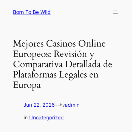
Skip
Born To Be Wild
to
content
Mejores Casinos Online
Europeos: Revisión y
Comparativa Detallada de
Plataformas Legales en
Europa
Jun 22, 2026
—
admin
by
in
Uncategorized