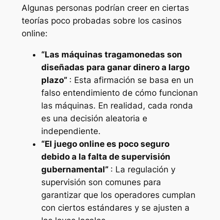
Algunas personas podrían creer en ciertas
teorías poco probadas sobre los casinos
online:
“Las máquinas tragamonedas son
diseñadas para ganar dinero a largo
plazo”
: Esta afirmación se basa en un
falso entendimiento de cómo funcionan
las máquinas. En realidad, cada ronda
es una decisión aleatoria e
independiente.
“El juego online es poco seguro
debido a la falta de supervisión
gubernamental”
: La regulación y
supervisión son comunes para
garantizar que los operadores cumplan
con ciertos estándares y se ajusten a