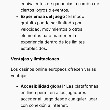
equivalentes de ganancias a cambio de
ciertos logros o eventos.
Experiencia del juego
: El modo
gratuito puede ser limitado por
velocidad, movimientos o otros
elementos para mantener la
experiencia dentro de los límites
establecidos.
Ventajas y limitaciones
Los casinos online europeos ofrecen varias
ventajas:
Accesibilidad global
: Las plataformas
en línea permiten a los jugadores
acceder al juego desde cualquier lugar
con conexión a Internet.