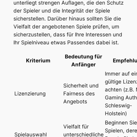
unterliegt strengen Auflagen, die den Schutz
der Spieler und die Integrität der Spiele
sicherstellen. Darüber hinaus sollten Sie die
Vielfalt der angebotenen Spiele prüfen, um
sicherzustellen, dass für Ihre Interessen und
Ihr Spielniveau etwas Passendes dabei ist.
Bedeutung für
Kriterium
Empfehl
Anfänger
Immer auf ei
gültige Lizen
Sicherheit und
achten (z.B.
Lizenzierung
Fairness des
Gaming Autho
Angebots
Schleswig-
Holstein)
Beginnen Sie
Vielfalt für
Spielen, der
Spielauswahl
unterschiedliche