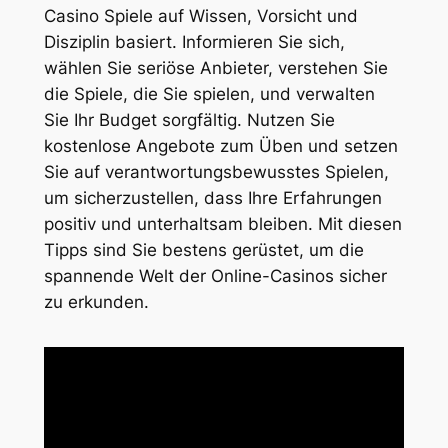
Casino Spiele auf Wissen, Vorsicht und
Disziplin basiert. Informieren Sie sich,
wählen Sie seriöse Anbieter, verstehen Sie
die Spiele, die Sie spielen, und verwalten
Sie Ihr Budget sorgfältig. Nutzen Sie
kostenlose Angebote zum Üben und setzen
Sie auf verantwortungsbewusstes Spielen,
um sicherzustellen, dass Ihre Erfahrungen
positiv und unterhaltsam bleiben. Mit diesen
Tipps sind Sie bestens gerüstet, um die
spannende Welt der Online-Casinos sicher
zu erkunden.