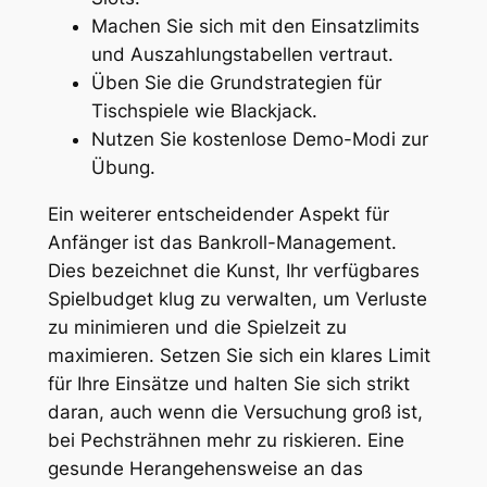
Machen Sie sich mit den Einsatzlimits
und Auszahlungstabellen vertraut.
Üben Sie die Grundstrategien für
Tischspiele wie Blackjack.
Nutzen Sie kostenlose Demo-Modi zur
Übung.
Ein weiterer entscheidender Aspekt für
Anfänger ist das Bankroll-Management.
Dies bezeichnet die Kunst, Ihr verfügbares
Spielbudget klug zu verwalten, um Verluste
zu minimieren und die Spielzeit zu
maximieren. Setzen Sie sich ein klares Limit
für Ihre Einsätze und halten Sie sich strikt
daran, auch wenn die Versuchung groß ist,
bei Pechsträhnen mehr zu riskieren. Eine
gesunde Herangehensweise an das