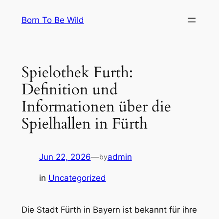
Skip
Born To Be Wild
to
content
Spielothek Furth:
Definition und
Informationen über die
Spielhallen in Fürth
Jun 22, 2026
—
admin
by
in
Uncategorized
Die Stadt Fürth in Bayern ist bekannt für ihre