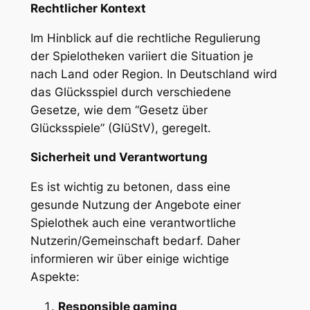
Rechtlicher Kontext
Im Hinblick auf die rechtliche Regulierung
der Spielotheken variiert die Situation je
nach Land oder Region. In Deutschland wird
das Glücksspiel durch verschiedene
Gesetze, wie dem “Gesetz über
Glücksspiele” (GlüStV), geregelt.
Sicherheit und Verantwortung
Es ist wichtig zu betonen, dass eine
gesunde Nutzung der Angebote einer
Spielothek auch eine verantwortliche
Nutzerin/Gemeinschaft bedarf. Daher
informieren wir über einige wichtige
Aspekte:
Responsible gaming