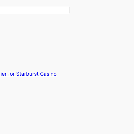
ier för Starburst Casino