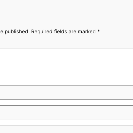
be published.
Required fields are marked
*