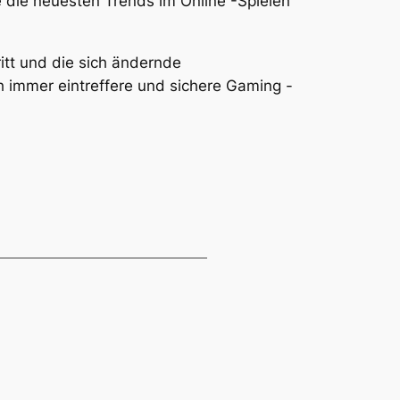
die neuesten Trends im Online -Spielen
itt und die sich ändernde
h immer eintreffere und sichere Gaming -