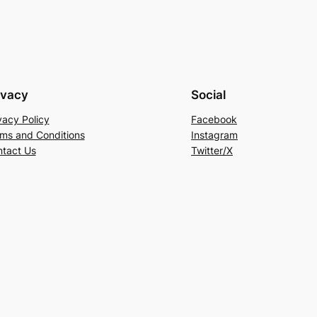
ivacy
Social
vacy Policy
Facebook
ms and Conditions
Instagram
tact Us
Twitter/X