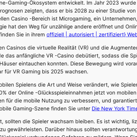
line-Gaming-Ökosystem entwickelt. Im Jahr 2023 wurde 
Prognosen zeigten, dass er bis 2028 zu einer Studie vo
uellen Casino -Bereich ist Microgaming, ein Unternehme
egie hat den Weg für unzählige andere eröffnet und Onl
finden Sie in ihrem
offiziell | autorisiert | zertifiziert} W
en Casinos die virtuelle Realität (VR) und die Augment
e das anfängliche VR -Casino debütiert, sodass die Spie
r Häuser eintauchen konnten. Diese Bewegung wird vorau
lar für VR Gaming bis 2025 wachsen.
len Spielens die Art und Weise verändert, wie Spieler 
50% der Online -Glücksspieleinnahmen jetzt von mobile
en für die mobile Nutzung zu verbessern, und garantiert
mobile Gaming-Szene finden Sie unter
Die New York Ti
 sollten die Spieler wachsam bleiben. Es ist wichtig, liz
 zu gewährleisten. Darüber hinaus sollten verantwort