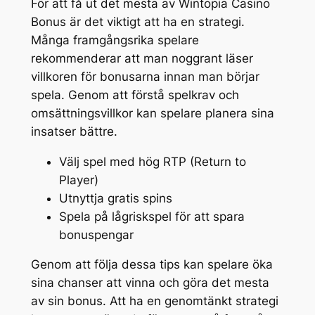
För att få ut det mesta av Wintopia Casino
Bonus är det viktigt att ha en strategi.
Många framgångsrika spelare
rekommenderar att man noggrant läser
villkoren för bonusarna innan man börjar
spela. Genom att förstå spelkrav och
omsättningsvillkor kan spelare planera sina
insatser bättre.
Välj spel med hög RTP (Return to
Player)
Utnyttja gratis spins
Spela på lågriskspel för att spara
bonuspengar
Genom att följa dessa tips kan spelare öka
sina chanser att vinna och göra det mesta
av sin bonus. Att ha en genomtänkt strategi