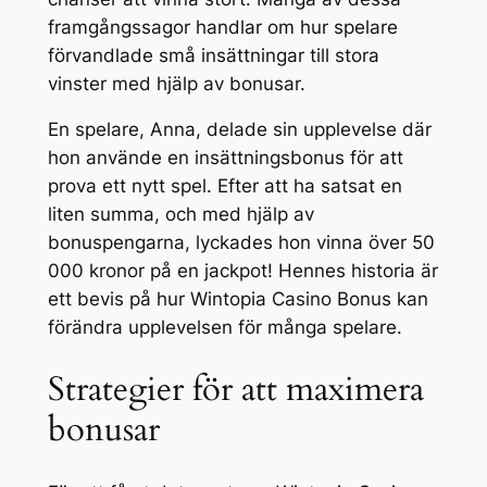
framgångssagor handlar om hur spelare
förvandlade små insättningar till stora
vinster med hjälp av bonusar.
En spelare, Anna, delade sin upplevelse där
hon använde en insättningsbonus för att
prova ett nytt spel. Efter att ha satsat en
liten summa, och med hjälp av
bonuspengarna, lyckades hon vinna över 50
000 kronor på en jackpot! Hennes historia är
ett bevis på hur Wintopia Casino Bonus kan
förändra upplevelsen för många spelare.
Strategier för att maximera
bonusar