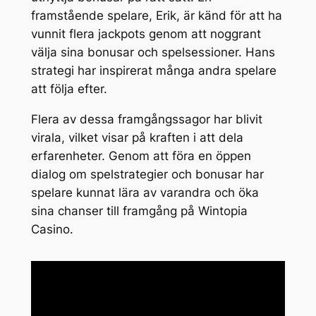
framstående spelare, Erik, är känd för att ha
vunnit flera jackpots genom att noggrant
välja sina bonusar och spelsessioner. Hans
strategi har inspirerat många andra spelare
att följa efter.
Flera av dessa framgångssagor har blivit
virala, vilket visar på kraften i att dela
erfarenheter. Genom att föra en öppen
dialog om spelstrategier och bonusar har
spelare kunnat lära av varandra och öka
sina chanser till framgång på Wintopia
Casino.