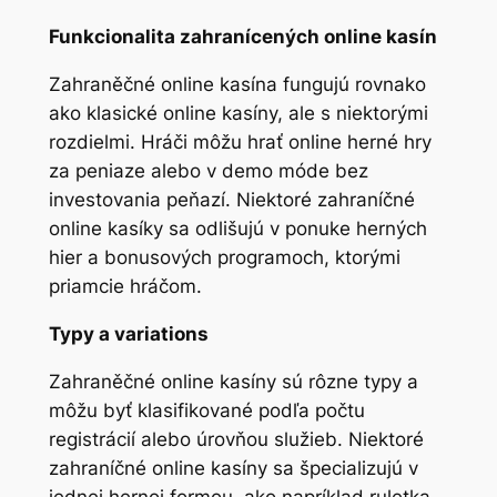
Funkcionalita zahranícených online kasín
Zahraněčné online kasína fungujú rovnako
ako klasické online kasíny, ale s niektorými
rozdielmi. Hráči môžu hrať online herné hry
za peniaze alebo v demo móde bez
investovania peňazí. Niektoré zahraníčné
online kasíky sa odlišujú v ponuke herných
hier a bonusových programoch, ktorými
priamcie hráčom.
Typy a variations
Zahraněčné online kasíny sú rôzne typy a
môžu byť klasifikované podľa počtu
registrácií alebo úrovňou služieb. Niektoré
zahraníčné online kasíny sa špecializujú v
jednej hernoi formou, ako napríklad ruletka