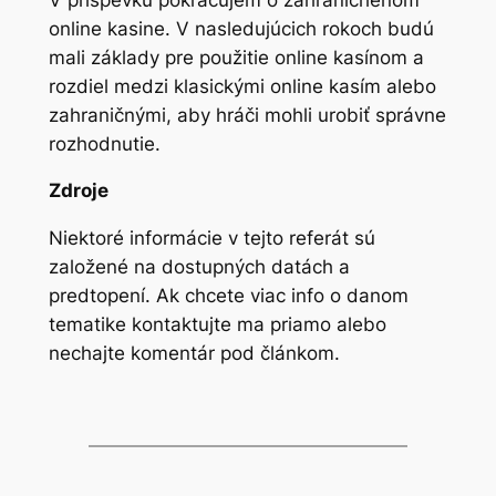
online kasine. V nasledujúcich rokoch budú
mali základy pre použitie online kasínom a
rozdiel medzi klasickými online kasím alebo
zahraničnými, aby hráči mohli urobiť správne
rozhodnutie.
Zdroje
Niektoré informácie v tejto referát sú
založené na dostupných datách a
predtopení. Ak chcete viac info o danom
tematike kontaktujte ma priamo alebo
nechajte komentár pod článkom.