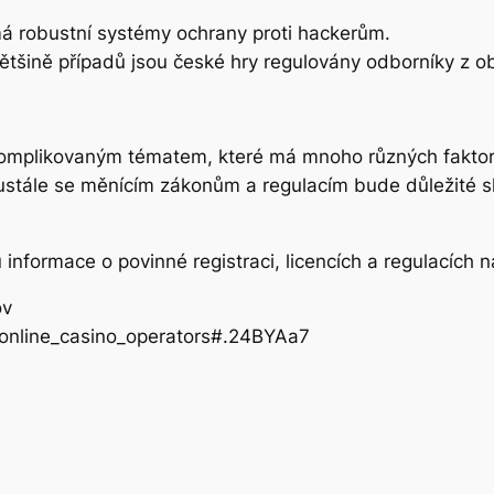
má robustní systémy ochrany proti hackerům.
ětšině případů jsou české hry regulovány odborníky z ob
e komplikovaným tématem, které má mnoho různých fakto
stále se měnícím zákonům a regulacím bude důležité sle
informace o povinné registraci, licencích a regulacích
ov
of_online_casino_operators#.24BYAa7