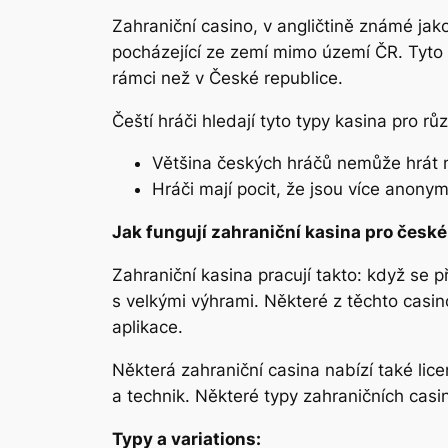
Zahraniční casino, v angličtině známé jako
pocházející ze zemí mimo území ČR. Tyto ca
rámci než v České republice.
Čeští hráči hledají tyto typy kasina pro r
Většina českých hráčů nemůže hrát n
Hráči mají pocit, že jsou více anony
Jak fungují zahraniční kasina pro česk
Zahraniční kasina pracují takto: když se 
s velkými výhrami. Některé z těchto casi
aplikace.
Některá zahraniční casina nabízí také lic
a technik. Některé typy zahraničních cas
Typy a variations: