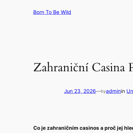
Skip
Born To Be Wild
to
content
Zahraniční Casina 
Jun 23, 2026
—
admin
in
Un
by
Co je zahraničním casinos a proč jej hled