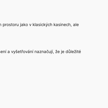
prostoru jako v klasických kasinech, ale
ní a vyšetřování naznačují, že je důležité