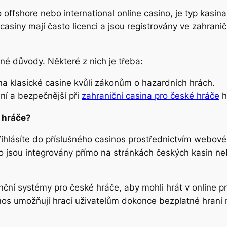
 offshore nebo international online casino, je typ kasina 
siny mají často licenci a jsou registrovány ve zahraničí
ůzné důvody. Některé z nich je třeba:
a klasické casine kvůli zákonům o hazardních hrách.
mní a bezpečnější při
zahraniční casina pro české hráče
h
é hráče?
přihlásíte do příslušného casinos prostřednictvím webové
no jsou integrovány přímo na stránkách českých kasin n
enční systémy pro české hráče, aby mohli hrát v online 
inos umožňují hrací uživatelům dokonce bezplatné hraní