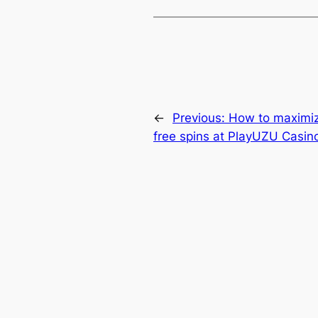
←
Previous:
How to maximiz
free spins at PlayUZU Casin