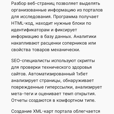
Разбор веб-страниц позволяет выделять
организованные информацию из порталов
для исследования. Программа получает
HTML-код, находит нужные блоки по
идентификаторам и фиксирует
информацию в базу данных. Аналитики
накапливают расценки соперников или
свойства товаров механически.
SEO-специалисты используют скрипты
для проверки технического здоровья
сайтов. Автоматизированный 1хбет
анализирует страницы, обнаруживает
поврежденные гиперссылки, анализирует
мета-теги и оценивает темп открытия.
Отчеты создаются в комфортном типе.
Создание XML-карт портала облегчается