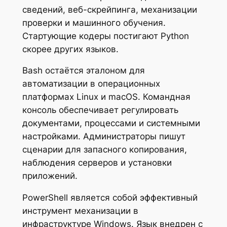
сведений, веб-скрейпинга, механизации
проверки и машинного обучения.
Стартующие кодеры постигают Python
скорее других языков.
Bash остаётся эталоном для
автоматизации в операционных
платформах Linux и macOS. Командная
консоль обеспечивает регулировать
документами, процессами и системными
настройками. Администраторы пишут
сценарии для запасного копирования,
наблюдения серверов и установки
приложений.
PowerShell является собой эффективный
инструмент механизации в
инфраструктуре Windows. Язык внедрен с