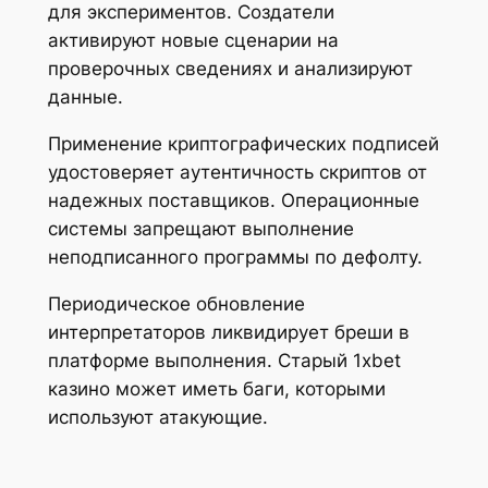
для экспериментов. Создатели
активируют новые сценарии на
проверочных сведениях и анализируют
данные.
Применение криптографических подписей
удостоверяет аутентичность скриптов от
надежных поставщиков. Операционные
системы запрещают выполнение
неподписанного программы по дефолту.
Периодическое обновление
интерпретаторов ликвидирует бреши в
платформе выполнения. Старый 1xbet
казино может иметь баги, которыми
используют атакующие.