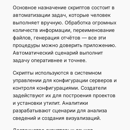
Основное назначение скриптов состоит в
автоматизации задач, которые человек
выполняет вручную. Обработка огромных
количеств информации, переименование
файлов, генерация отчётов — все эти
процедуры можно доверить приложению.
Автоматический сценарий выполнит
задачу оперативнее и точнее.
Скрипты используются в системном
управлении для конфигурации серверов и
контроля конфигурациями. Создатели
задействуют их для построения проектов
и установки утилит. Аналитики
разрабатывают сценарии для анализа
сведений и создания визуализаций.