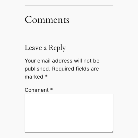
Comments
Leave a Reply
Your email address will not be
published.
Required fields are
marked
*
Comment
*