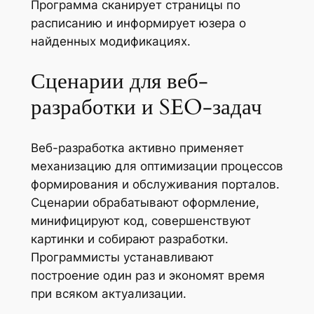
Программа сканирует страницы по
расписанию и информирует юзера о
найденных модификациях.
Сценарии для веб-
разработки и SEO-задач
Веб-разработка активно применяет
механизацию для оптимизации процессов
формирования и обслуживания порталов.
Сценарии обрабатывают оформление,
минифицируют код, совершенствуют
картинки и собирают разработки.
Программисты устанавливают
построение один раз и экономят время
при всяком актуализации.