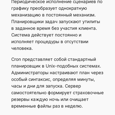
Периодическое исполнение сценариев по
графику преобразует однократную
механизацию в постоянный механизм.
Планировщики задач запускают утилиты
в заданное время без участия клиента.
Система действует постоянно и
исполняет процедуры в отсутствии
человека.
Cron представляет собой стандартный
планировщик в Unix-подобных системах.
Администраторы настраивают план через
особый синтаксис, определяя минуты,
часы и дни для запуска. Сервер
самостоятельно формирует страховочные
резервы каждую ночь или очищает
временные файлы раз в неделю.