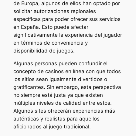
de Europa, algunos de ellos han optado por
solicitar autorizaciones regionales
específicas para poder ofrecer sus servicios
en España. Esto puede afectar
significativamente la experiencia del jugador
en términos de conveniencia y
disponibilidad de juegos.
Algunas personas pueden confundir el
concepto de casinos en línea con que todos
los sitios sean igualmente divertidos o
gratificantes. Sin embargo, esta perspectiva
no siempre está justa ya que existen
múltiples niveles de calidad entre estos.
Algunos sites ofrecerán experiencias más
auténticas y realistas para aquellos
aficionados al juego tradicional.