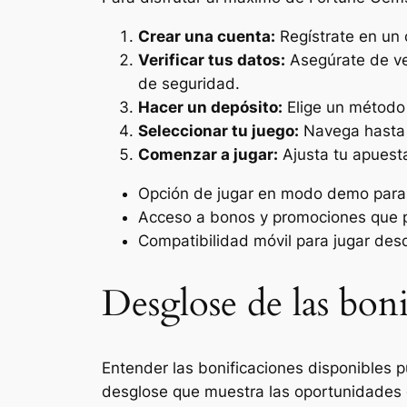
Crear una cuenta:
Regístrate en un 
Verificar tus datos:
Asegúrate de ver
de seguridad.
Hacer un depósito:
Elige un método 
Seleccionar tu juego:
Navega hasta e
Comenzar a jugar:
Ajusta tu apuesta 
Opción de jugar en modo demo para 
Acceso a bonos y promociones que p
Compatibilidad móvil para jugar desd
Desglose de las bon
Entender las bonificaciones disponibles 
desglose que muestra las oportunidades d