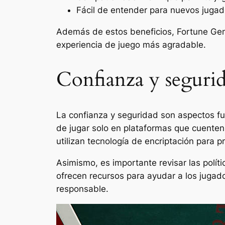
Fácil de entender para nuevos jugado
Además de estos beneficios, Fortune Gems
experiencia de juego más agradable.
Confianza y segurida
La confianza y seguridad son aspectos fu
de jugar solo en plataformas que cuenten
utilizan tecnología de encriptación para p
Asimismo, es importante revisar las polít
ofrecen recursos para ayudar a los jugad
responsable.