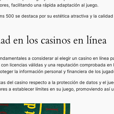
res, facilitando una rápida adaptación al juego.
 500 se destaca por su estética atractiva y la calidad 
d en los casinos en línea
ndamentales a considerar al elegir un casino en línea 
 con licencias válidas y una reputación comprobada en l
roteger la información personal y financiera de los jugad
icas del casino respecto a la protección de datos y el j
ores a establecer límites en su juego, promoviendo así 