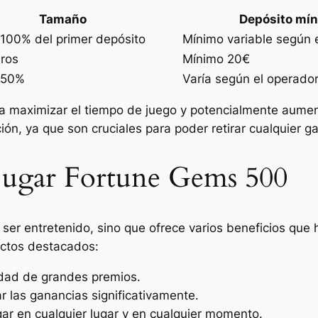
Tamaño
Depósito mí
100% del primer depósito
Mínimo variable según e
iros
Mínimo 20€
 50%
Varía según el operado
ra maximizar el tiempo de juego y potencialmente aument
ión, ya que son cruciales para poder retirar cualquier g
 jugar Fortune Gems 500
er entretenido, sino que ofrece varios beneficios que 
ectos destacados:
lidad de grandes premios.
 las ganancias significativamente.
ar en cualquier lugar y en cualquier momento.