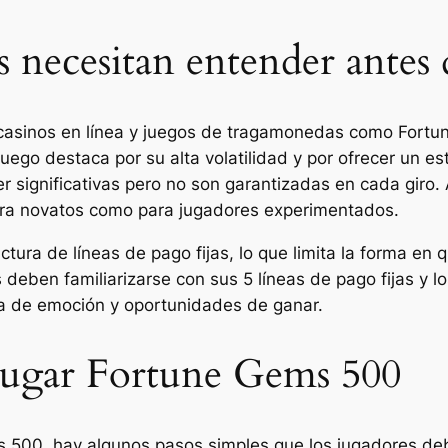
s necesitan entender antes
 casinos en línea y juegos de tragamonedas como Fort
uego destaca por su alta volatilidad y por ofrecer un es
er significativas pero no son garantizadas en cada giro
 para novatos como para jugadores experimentados.
ura de líneas de pago fijas, lo que limita la forma en 
eben familiarizarse con sus 5 líneas de pago fijas y lo
ra de emoción y oportunidades de ganar.
ugar Fortune Gems 500
s 500, hay algunos pasos simples que los jugadores de