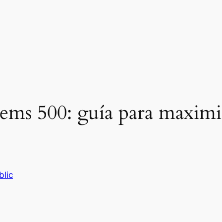
ems 500: guía para maxim
blic