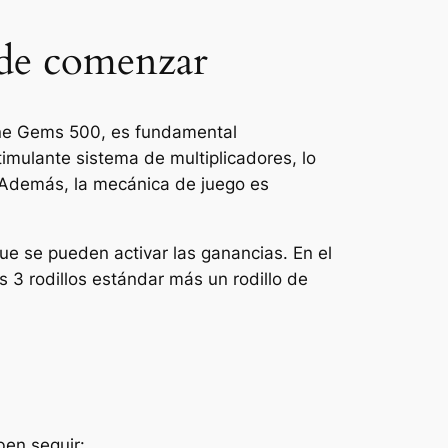
 de comenzar
une Gems 500, es fundamental
timulante sistema de multiplicadores, lo
. Además, la mecánica de juego es
que se pueden activar las ganancias. En el
s 3 rodillos estándar más un rodillo de
ben seguir: