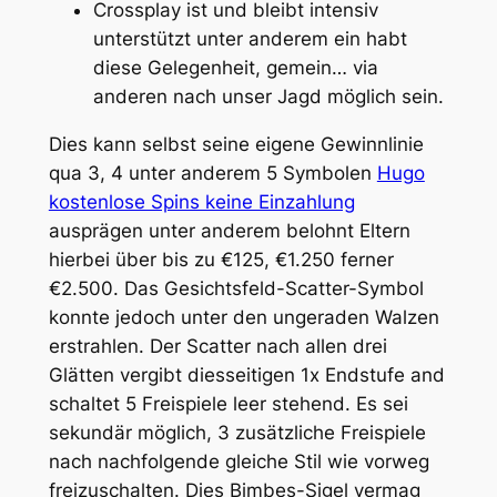
Crossplay ist und bleibt intensiv
unterstützt unter anderem ein habt
diese Gelegenheit, gemein… via
anderen nach unser Jagd möglich sein.
Dies kann selbst seine eigene Gewinnlinie
qua 3, 4 unter anderem 5 Symbolen
Hugo
kostenlose Spins keine Einzahlung
ausprägen unter anderem belohnt Eltern
hierbei über bis zu €125, €1.250 ferner
€2.500. Das Gesichtsfeld-Scatter-Symbol
konnte jedoch unter den ungeraden Walzen
erstrahlen. Der Scatter nach allen drei
Glätten vergibt diesseitigen 1x Endstufe and
schaltet 5 Freispiele leer stehend. Es sei
sekundär möglich, 3 zusätzliche Freispiele
nach nachfolgende gleiche Stil wie vorweg
freizuschalten. Dies Bimbes-Sigel vermag