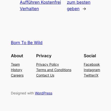
Aufführen Kostenfrei
zum besten
Verhalten
geben
→
Born To Be Wild
About
Privacy
Social
Team
Privacy Policy
Facebook
History
Terms and Conditions
Instagram
Careers
Contact Us
Twitter/X
Designed with
WordPress