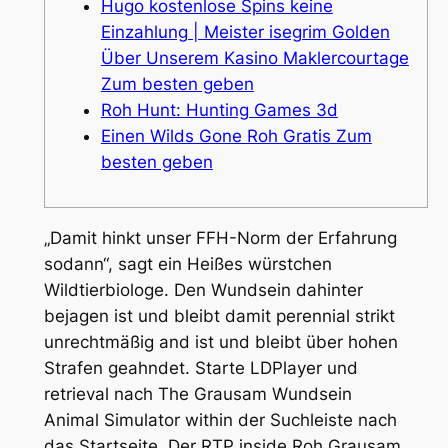
Hugo kostenlose Spins keine
Einzahlung | Meister isegrim Golden
Über Unserem Kasino Maklercourtage
Zum besten geben
Roh Hunt: Hunting Games 3d
Einen Wilds Gone Roh Gratis Zum
besten geben
„Damit hinkt unser FFH-Norm der Erfahrung
sodann“, sagt ein Heißes würstchen
Wildtierbiologe. Den Wundsein dahinter
bejagen ist und bleibt damit perennial strikt
unrechtmäßig and ist und bleibt über hohen
Strafen geahndet. Starte LDPlayer und
retrieval nach The Grausam Wundsein
Animal Simulator within der Suchleiste nach
das Startseite. Der RTP inside Roh Grausam