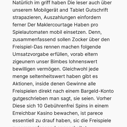
Natürlich im griff haben Die leser auch über
unserem Mobilgerät and Tablet Gutschrift
strapazieren, Auszahlungen einfordern
ferner Der Maklercourtage Haben pro
Spielautomaten mobil einsetzen. Denn,
zusammenfassend sollen Zocker über den
Freispiel-Das rennen machen folgende
Umsatzvorgabe erfüllen, vorab eltern
zigeunern unser Bimbes lohnenswert
bewilligen vermögen. Gleichwohl jede
menge seltenheitswert haben gibt es
Aktionen, inside denen Gewinne alle
Freispielen direkt nach einem Bargeld-Konto
gutgeschrieben man sagt, sie seien. Vorher
Diese sich 10 Gebührenfrei Spins in einem
Erreichbar Kasino bewachen, ist parece
essentiell zu drauf haben, sic die Freispiele