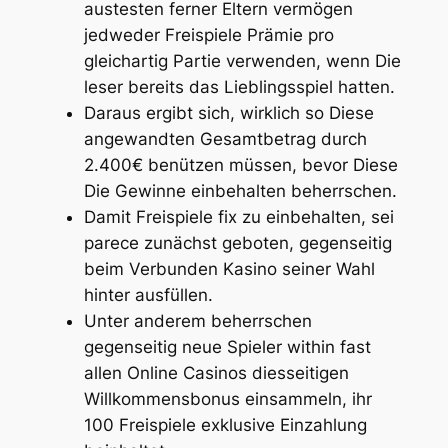
austesten ferner Eltern vermögen
jedweder Freispiele Prämie pro
gleichartig Partie verwenden, wenn Die
leser bereits das Lieblingsspiel hatten.
Daraus ergibt sich, wirklich so Diese
angewandten Gesamtbetrag durch
2.400€ benützen müssen, bevor Diese
Die Gewinne einbehalten beherrschen.
Damit Freispiele fix zu einbehalten, sei
parece zunächst geboten, gegenseitig
beim Verbunden Kasino seiner Wahl
hinter ausfüllen.
Unter anderem beherrschen
gegenseitig neue Spieler within fast
allen Online Casinos diesseitigen
Willkommensbonus einsammeln, ihr
100 Freispiele exklusive Einzahlung