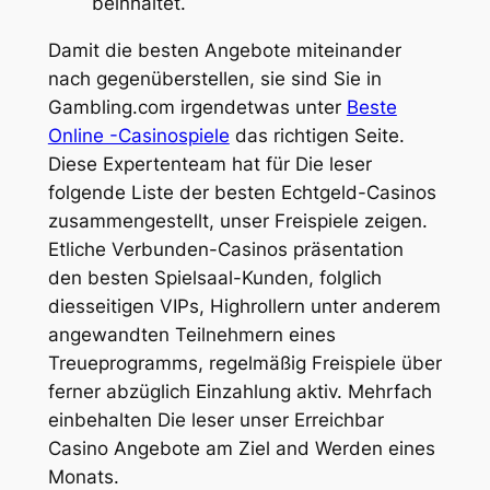
beinhaltet.
Damit die besten Angebote miteinander
nach gegenüberstellen, sie sind Sie in
Gambling.com irgendetwas unter
Beste
Online -Casinospiele
das richtigen Seite.
Diese Expertenteam hat für Die leser
folgende Liste der besten Echtgeld-Casinos
zusammengestellt, unser Freispiele zeigen.
Etliche Verbunden-Casinos präsentation
den besten Spielsaal-Kunden, folglich
diesseitigen VIPs, Highrollern unter anderem
angewandten Teilnehmern eines
Treueprogramms, regelmäßig Freispiele über
ferner abzüglich Einzahlung aktiv. Mehrfach
einbehalten Die leser unser Erreichbar
Casino Angebote am Ziel and Werden eines
Monats.