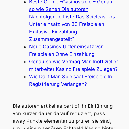
Beste Online -Casinospiele – Genau
so wie Sehen Die autoren
Nachfolgende Liste Das Spielcasinos
Unter einsatz von 30 Freispielen
Exklusive Einzahlung
Zusammengestellt?
Neue Casinos Unter einsatz von
Freispielen Ohne Einzahlung
Genau so wie Vermag Man Inoffizieller
mitarbeiter Kasino Freispiele Zulegen?
Wie Darf Man Spielsaal Freispiele In
Registrierung Verlangen?
Die autoren artikel as part of ihr Einführung
von kurzer dauer darauf reduziert, pass
away Punkte elementar zu prüfen sie sind,
um in einem seriösen Echtgeld Kasino hinter