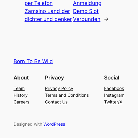
per Telefon
Anmeldung
Zamsino Land der
Demo Slot
dichter und denker
Verbunden
→
Born To Be Wild
About
Privacy
Social
Team
Privacy Policy
Facebook
History
Terms and Conditions
Instagram
Careers
Contact Us
Twitter/X
Designed with
WordPress