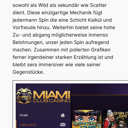
sowohl als Wild als sekundär wie Scatter
dient. Diese einzigartige Mechanik fügt
jedermann Spin die eine Schicht Kalkül und
Vorfreude hinzu. Weiterhin bietet seine hohe
Zu- und abgang möglicherweise inmenso
Belohnungen, unser jeden Spin aufregend
machen. Zusammen mit polierten Grafiken
ferner irgendeiner starken Erzählung ist und
bleibt sera immersiver wie viele seiner
Gegenstücke.