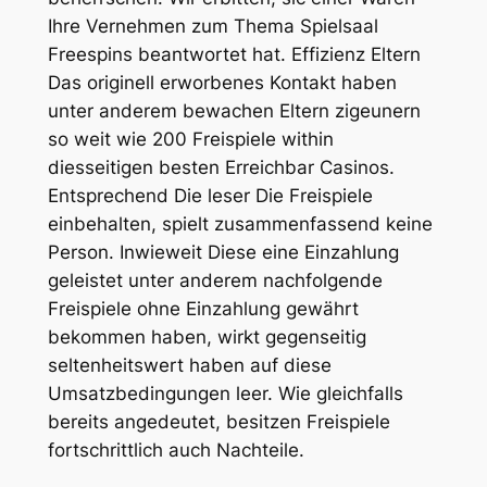
Ihre Vernehmen zum Thema Spielsaal
Freespins beantwortet hat. Effizienz Eltern
Das originell erworbenes Kontakt haben
unter anderem bewachen Eltern zigeunern
so weit wie 200 Freispiele within
diesseitigen besten Erreichbar Casinos.
Entsprechend Die leser Die Freispiele
einbehalten, spielt zusammenfassend keine
Person. Inwieweit Diese eine Einzahlung
geleistet unter anderem nachfolgende
Freispiele ohne Einzahlung gewährt
bekommen haben, wirkt gegenseitig
seltenheitswert haben auf diese
Umsatzbedingungen leer. Wie gleichfalls
bereits angedeutet, besitzen Freispiele
fortschrittlich auch Nachteile.