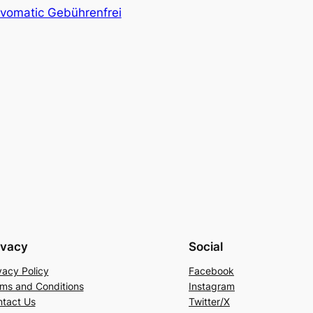
vomatic Gebührenfrei
ivacy
Social
vacy Policy
Facebook
ms and Conditions
Instagram
tact Us
Twitter/X