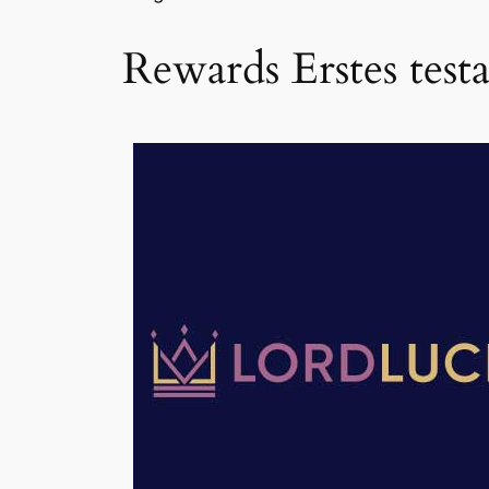
Rewards Erstes test