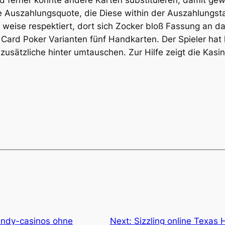
rd ferner konnte andere Karten substituieren, damit g
e Auszahlungsquote, die Diese within der Auszahlungst
weise respektiert, dort sich Zocker bloß Fassung an da
5 Card Poker Varianten fünf Handkarten. Der Spieler hat
sätzliche hinter umtauschen. Zur Hilfe zeigt die Kasin
andy-casinos ohne
Next:
Sizzling online Texas