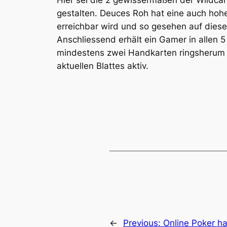
Hier sei die 2 gewissermaßen der Wildca
gestalten. Deuces Roh hat eine auch hoh
erreichbar wird und so gesehen auf diese 
Anschliessend erhält ein Gamer in allen 
mindestens zwei Handkarten ringsherum zu
aktuellen Blattes aktiv.
←
Previous:
Online Poker h