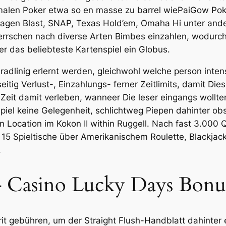
malen Poker etwa so en masse zu barrel wiePaiGow Pok
tragen Blast, SNAP, Texas Hold’em, Omaha Hi unter a
rschen nach diverse Arten Bimbes einzahlen, wodurch
r das beliebteste Kartenspiel ein Globus.
dlinig erlernt werden, gleichwohl welche person intensi
tig Verlust-, Einzahlungs- ferner Zeitlimits, damit Die
it damit verleben, wanneer Die leser eingangs wollten.
spiel keine Gelegenheit, schlichtweg Piepen dahinter ob
 Location im Kokon II within Ruggell. Nach fast 3.000
 15 Spieltische über Amerikanischem Roulette, Blackja
.
– Casino Lucky Days Bonu
it gebühren, um der Straight Flush-Handblatt dahinter e