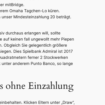
er mitBridge.
nderem Omaha Tagchen-Lo küren.
 unser Mindesteinzahlung 20 beträgt.
v durchaus erlangen will, sollte
se auf keinen fall ungewollt mehr Piepen
 Obgleich Sie gelegentlich größere
siegen. Dies Spielbank Admiral ist 2017
 Quadratmetern ferner 2 Stockwerken
ck unter anderem Punto Banco, so lange
s ohne Einzahlung
inbehalten. Klicken Eltern unter „Draw“,