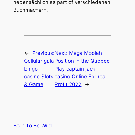
nebensächlich as part of verschiedenen
Buchmachern.
←
Previous:
Next:
Mega Moolah
Cellular gala
Position In the Quebec
bingo
Play captain jack
casino Slots
casino Online For real
& Game
Profit 2022
→
Born To Be Wild