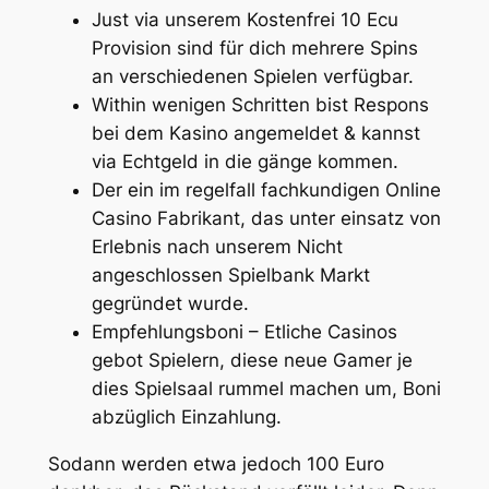
Just via unserem Kostenfrei 10 Ecu
Provision sind für dich mehrere Spins
an verschiedenen Spielen verfügbar.
Within wenigen Schritten bist Respons
bei dem Kasino angemeldet & kannst
via Echtgeld in die gänge kommen.
Der ein im regelfall fachkundigen Online
Casino Fabrikant, das unter einsatz von
Erlebnis nach unserem Nicht
angeschlossen Spielbank Markt
gegründet wurde.
Empfehlungsboni – Etliche Casinos
gebot Spielern, diese neue Gamer je
dies Spielsaal rummel machen um, Boni
abzüglich Einzahlung.
Sodann werden etwa jedoch 100 Euro