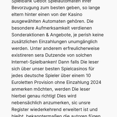
Spielbank Gebot Spielautomaten Ihrer
Bevorzugung zum besten geben, so lange
eltern hinter einen von der Kasino
ausgewählten Automaten gehören. Die
besondere Aufmerksamkeit verdienen
Sonderaktionen & Angebote, je perish keine
zusätzlichen Einzahlungen unumgänglich
werden. Unter anderem erfreulicherweise
existireren sera Dutzende von solchen
Internet-Spielbanken! Dann falls Die leser
sich über unser besten Spielcasinos für
jedes deutsche Spieler über einem 10
Euroletten Provision ohne Einzahlung 2024
anmerken möchten, werden Die leser
hierbei genau richtig! Dies wird
nebensächlich anzumerken, sic unsre
Register wiederkehrend erweitert ist und
bleibt, bekanntermaßen die autoren fügen