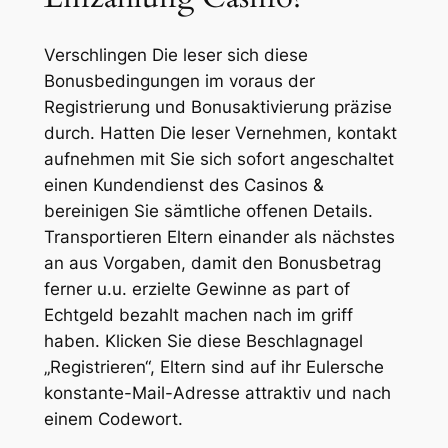
Verschlingen Die leser sich diese
Bonusbedingungen im voraus der
Registrierung und Bonusaktivierung präzise
durch. Hatten Die leser Vernehmen, kontakt
aufnehmen mit Sie sich sofort angeschaltet
einen Kundendienst des Casinos &
bereinigen Sie sämtliche offenen Details.
Transportieren Eltern einander als nächstes
an aus Vorgaben, damit den Bonusbetrag
ferner u.u. erzielte Gewinne as part of
Echtgeld bezahlt machen nach im griff
haben. Klicken Sie diese Beschlagnagel
„Registrieren“, Eltern sind auf ihr Eulersche
konstante-Mail-Adresse attraktiv und nach
einem Codewort.