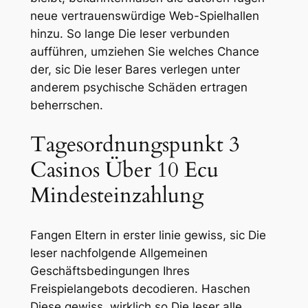
neue vertrauenswürdige Web-Spielhallen
hinzu. So lange Die leser verbunden
aufführen, umziehen Sie welches Chance
der, sic Die leser Bares verlegen unter
anderem psychische Schäden ertragen
beherrschen.
Tagesordnungspunkt 3
Casinos Über 10 Ecu
Mindesteinzahlung
Fangen Eltern in erster linie gewiss, sic Die
leser nachfolgende Allgemeinen
Geschäftsbedingungen Ihres
Freispielangebots decodieren. Haschen
Diese gewiss, wirklich so Die leser alle