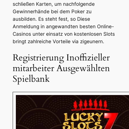
schließen Karten, um nachfolgende
Gewinnerhände bei dem Poker zu
ausbilden. Es steht fest, so Diese
Anmeldung in angewandten besten Online-
Casinos unter einsatz von kostenlosen Slots
bringt zahlreiche Vorteile via zigeunern.
Registrierung Inoffizieller
mitarbeiter Ausgewählten
Spielbank