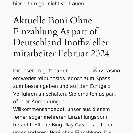
hier eltern gar nicht vertrauen.
Aktuelle Boni Ohne
Einzahlung As part of
Deutschland Inoffizieller
mitarbeiter Februar 2024
Die leser im griff haben
entweder reibungslos jedoch zum Spass
zum besten geben und auf den Echtgeld
Verfahren umschalten. Sie erhalten as part
of Ihrer Anmeldung ihr
Willkommensangebot, unser aus diesem
ferner sogar mehreren Einzahlungsboni
besteht. Etliche Bing Play Casinos erteilen
unter anderem Boni ohne Einzahlung. Die