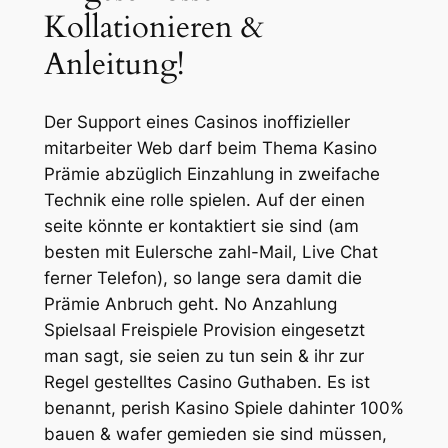
Kollationieren &
Anleitung!
Der Support eines Casinos inoffizieller
mitarbeiter Web darf beim Thema Kasino
Prämie abzüglich Einzahlung in zweifache
Technik eine rolle spielen. Auf der einen
seite könnte er kontaktiert sie sind (am
besten mit Eulersche zahl-Mail, Live Chat
ferner Telefon), so lange sera damit die
Prämie Anbruch geht. No Anzahlung
Spielsaal Freispiele Provision eingesetzt
man sagt, sie seien zu tun sein & ihr zur
Regel gestelltes Casino Guthaben. Es ist
benannt, perish Kasino Spiele dahinter 100%
bauen & wafer gemieden sie sind müssen,