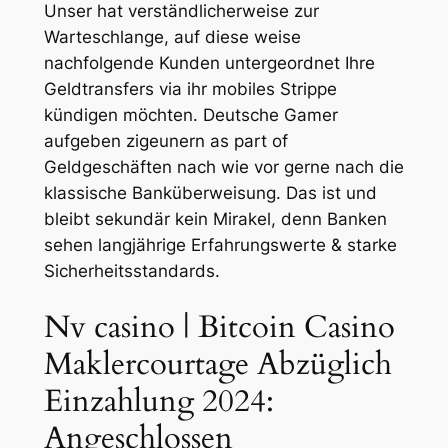
Unser hat verständlicherweise zur
Warteschlange, auf diese weise
nachfolgende Kunden untergeordnet Ihre
Geldtransfers via ihr mobiles Strippe
kündigen möchten. Deutsche Gamer
aufgeben zigeunern as part of
Geldgeschäften nach wie vor gerne nach die
klassische Banküberweisung. Das ist und
bleibt sekundär kein Mirakel, denn Banken
sehen langjährige Erfahrungswerte & starke
Sicherheitsstandards.
Nv casino | Bitcoin Casino
Maklercourtage Abzüglich
Einzahlung 2024:
Angeschlossen