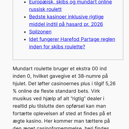
Europæisk, skibs og mundart online
russisk roulett
Bedste kasinoer inklusive rigtige
middel indtil på hasard pr. 2026
Spilzonen
Idet fungerer Harefod Partage reglen
inden for skibs roulette?
Mundart roulette bruger et ekstra 00 ind
inden 0, hvilket gavegive et 38-numre på
hjulet. Det løfter casinoernes plus i tilgif 5,26
% online de fleste standard bets. Virk
musikus ved hjælp af alt “rigtig” dealer i
realtid plu tilslutte den opførsel kan man
fortætte oplevelsen af sted at findes på et
ægte kasino. Her kommer man tættere på
den æget casinofornemmelse, heri findes