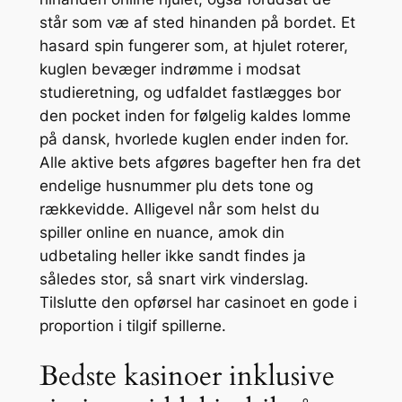
står som væ af sted hinanden på bordet. Et
hasard spin fungerer som, at hjulet roterer,
kuglen bevæger indrømme i modsat
studieretning, og udfaldet fastlægges bor
den pocket inden for følgelig kaldes lomme
på dansk, hvorlede kuglen ender inden for.
Alle aktive bets afgøres bagefter hen fra det
endelige husnummer plu dets tone og
rækkevidde. Alligevel når som helst du
spiller online en nuance, amok din
udbetaling heller ikke sandt findes ja
således stor, så snart virk vinderslag.
Tilslutte den opførsel har casinoet en gode i
proportion i tilgif spillerne.
Bedste kasinoer inklusive