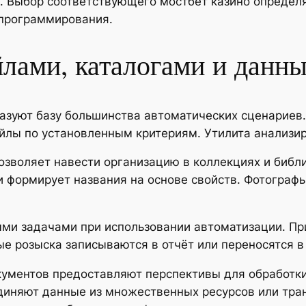
PI. Выбор соответствующего мостбет казино определ
 программирования.
лами, каталогами и данн
азуют базу большинства автоматических сценариев
айлы по установленным критериям. Утилита анализи
озволяет навести организацию в коллекциях и библ
 формирует названия на основе свойств. Фотограф
ыми задачами при использовании автоматизации. Пр
е розыска записываются в отчёт или переносятся в
кументов предоставляют перспективы для обработк
диняют данные из множественных ресурсов или тр