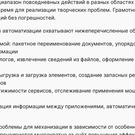
иапазон повседневных действий в разных областях
время для реализации творческих проблем. Грамот
ий без погрешностей.
я автоматизации охватывают нижеперечисленные об
мой: пакетное переименование документов, упорядо
ормации
логов, извлечение сведений из файлов, оформление
грузка и загрузка элементов, создание запасных р
зов
тижимости сервисов, отслеживание применения мощ
зация информации между приложениями, автоматич
облемы для механизации в зависимости от особенн
пенсируются многократно за счёт повышения эффек