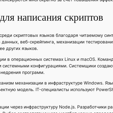
для написания скриптов
среди скриптовых языков благодаря читаемому син
а данных, веб-скрейпинга, механизации тестирован
ее других языков.
ции в операционных системах Linux и macOS. Коман
и системными конфигурациями. Системщики создают
внедрения программ.
ханизм механизации в инфраструктуре Windows. Язы
ектную модель. IT-специалисты используют PowerShel
зации через инфраструктуру Node.js. Разработчики 