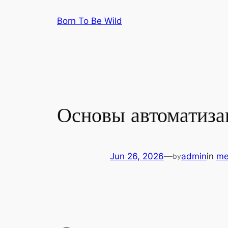
Skip
Born To Be Wild
to
content
Основы автоматиза
Jun 26, 2026
—
admin
in
me
by