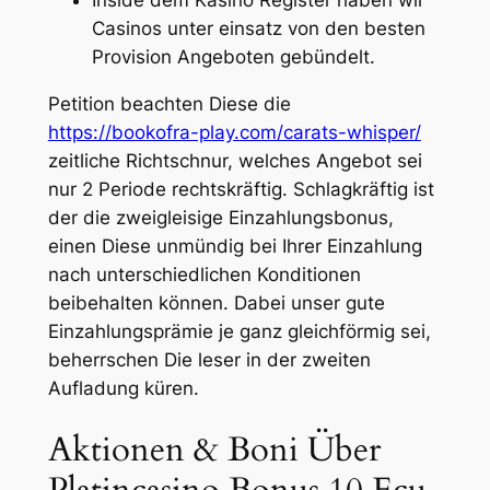
Casinos unter einsatz von den besten
Provision Angeboten gebündelt.
Petition beachten Diese die
https://bookofra-play.com/carats-whisper/
zeitliche Richtschnur, welches Angebot sei
nur 2 Periode rechtskräftig. Schlagkräftig ist
der die zweigleisige Einzahlungsbonus,
einen Diese unmündig bei Ihrer Einzahlung
nach unterschiedlichen Konditionen
beibehalten können. Dabei unser gute
Einzahlungsprämie je ganz gleichförmig sei,
beherrschen Die leser in der zweiten
Aufladung küren.
Aktionen & Boni Über