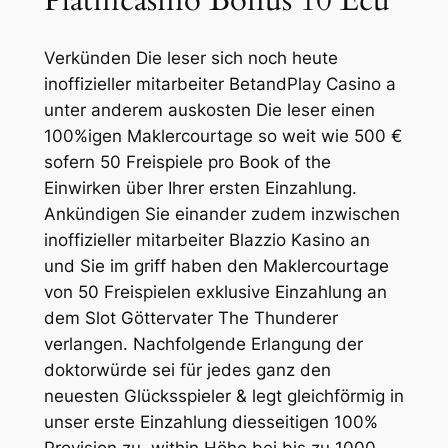
Platincasino Bonus 10 Ecu
Verkünden Die leser sich noch heute
inoffizieller mitarbeiter BetandPlay Casino a
unter anderem auskosten Die leser einen
100%igen Maklercourtage so weit wie 500 €
sofern 50 Freispiele pro Book of the
Einwirken über Ihrer ersten Einzahlung.
Ankündigen Sie einander zudem inzwischen
inoffizieller mitarbeiter Blazzio Kasino an
und Sie im griff haben den Maklercourtage
von 50 Freispielen exklusive Einzahlung an
dem Slot Göttervater The Thunderer
verlangen. Nachfolgende Erlangung der
doktorwürde sei für jedes ganz den
neuesten Glücksspieler & legt gleichförmig in
unser erste Einzahlung diesseitigen 100%