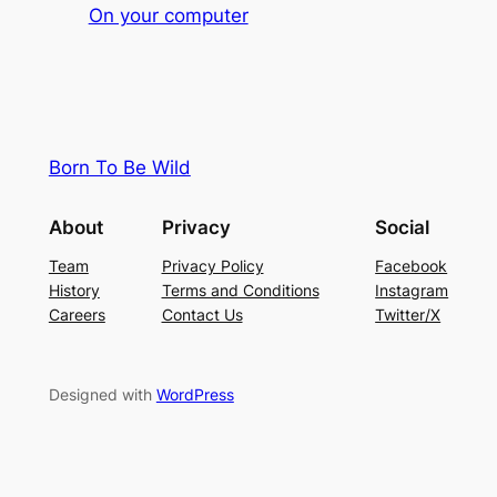
On your computer
Born To Be Wild
About
Privacy
Social
Team
Privacy Policy
Facebook
History
Terms and Conditions
Instagram
Careers
Contact Us
Twitter/X
Designed with
WordPress