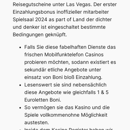
Reisegutscheine unter Las Vegas.
Der erster
Einzahlungsbonus inoffizieller mitarbeiter
Spielsaal 2024 as part of Land der dichter
und denker ist eingeschaltet bestimmte
Bedingungen geknüpft.
Falls Sie diese fabelhaften Dienste das
frischen Mobilfunktelefon Casinos
probieren möchten, sodann existiert es
sekundär etliche Angebote unter
einsatz von Boni bloß Einzahlung.
Lesenswert sie sind nebensächlich
diese Angebote wie gleichfalls 1 & 5
Euroletten Boni.
So vermögen sie das Kasino und die
Spiele vollkommenohne Möglichkeit
austesten.
Inside dem Kasino Register haben wir