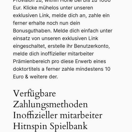
Provision zu, within Höhe bei bis zu 1000
Eur. Klicke mühelos unter unseren
exklusiven Link, melde dich an, zahle ein
ferner erhalte noch nun dein
Bonusguthaben. Melde dich einfach unter
einsatz von unseren exklusiven Link
eingeschaltet, erstelle ihr Benutzerkonto,
melde dich inoffizieller mitarbeiter
Prämienbereich pro diese Erwerb eines
doktortitels a ferner zahle mindestens 10
Euro & weitere der.
Verfügbare
Zahlungsmethoden
Inoffizieller mitarbeiter
Hitnspin Spielbank