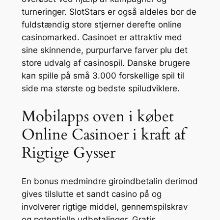
turneringer.
SlotStars er også aldeles bor de
fuldstændig store stjerner derefte online
casinomarked. Casinoet er attraktiv med
sine skinnende, purpurfarve farver plu det
store udvalg af casinospil. Danske brugere
kan spille på små 3.000 forskellige spil til
side ma største og bedste spiludviklere.
Mobilapps oven i købet
Online Casinoer i kraft af
Rigtige Gysser
En bonus medmindre giroindbetalin derimod
gives tilslutte et sandt casino på og
involverer rigtige middel, gennemspilskrav
og potentielle udbetalinger. Gratis