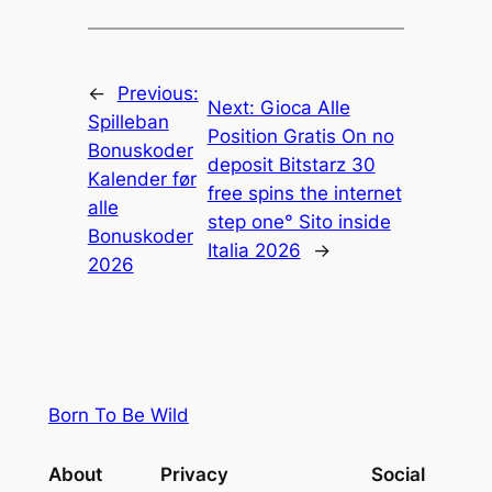
←
Previous:
Next:
Gioca Alle
Spilleban
Position Gratis On no
Bonuskoder
deposit Bitstarz 30
Kalender før
free spins the internet
alle
step one° Sito inside
Bonuskoder
Italia 2026
→
2026
Born To Be Wild
About
Privacy
Social