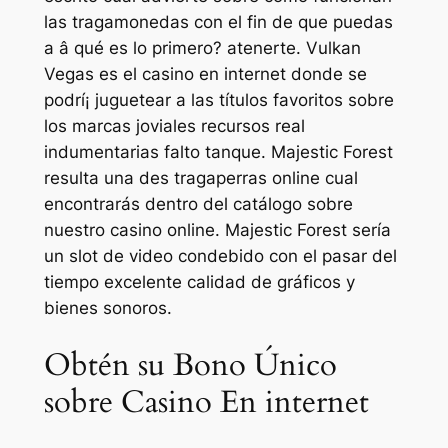
las tragamonedas con el fin de que puedas
a â qué es lo primero? atenerte. Vulkan
Vegas es el casino en internet donde se
podrí¡ juguetear a las títulos favoritos sobre
los marcas joviales recursos real
indumentarias falto tanque. Majestic Forest
resulta una des tragaperras online cual
encontrarás dentro del catálogo sobre
nuestro casino online. Majestic Forest serí­a
un slot de video condebido con el pasar del
tiempo excelente calidad de gráficos y
bienes sonoros.
Obtén su Bono Único
sobre Casino En internet