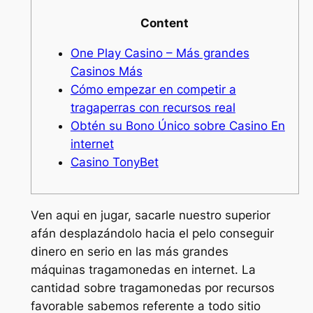
Content
One Play Casino – Más grandes
Casinos Más
Cómo empezar en competir a
tragaperras con recursos real
Obtén su Bono Único sobre Casino En
internet
Casino TonyBet
Ven aqui en jugar, sacarle nuestro superior
afán desplazándolo hacia el pelo conseguir
dinero en serio en las más grandes
máquinas tragamonedas en internet. La
cantidad sobre tragamonedas por recursos
favorable sabemos referente a todo sitio