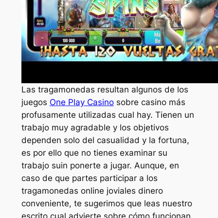
Las tragamonedas resultan algunos de los
juegos
One Play Casino
sobre casino más
profusamente utilizadas cual hay. Tienen un
trabajo muy agradable y los objetivos
dependen solo del casualidad y la fortuna,
es por ello que no tienes examinar su
trabajo suin ponerte a jugar. Aunque, en
caso de que partes participar a los
tragamonedas online joviales dinero
conveniente, te sugerimos que leas nuestro
escrito cual advierte sobre cómo funcionan