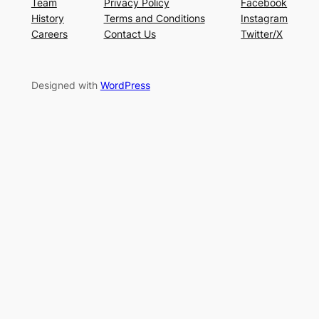
Team
Privacy Policy
Facebook
History
Terms and Conditions
Instagram
Careers
Contact Us
Twitter/X
Designed with
WordPress