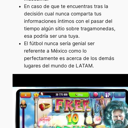
En caso de que te encuentras tras la
decisión cual nunca comparta tus
informaciones íntimos con el pasar del
tiempo algún sitio sobre tragamonedas,
esa podría ser una tuya.
El fútbol nunca serí­a genial ser
referente a México como lo
perfectamente es acerca de los demás
lugares del mundo de LATAM.