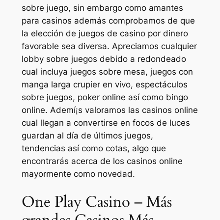
sobre juego, sin embargo como amantes
para casinos además comprobamos de que
la elección de juegos de casino por dinero
favorable sea diversa.
Apreciamos cualquier
lobby sobre juegos debido a redondeado
cual incluya juegos sobre mesa, juegos con
manga larga crupier en vivo, espectáculos
sobre juegos, poker online así­ como bingo
online. Ademí¡s valoramos las casinos online
cual llegan a convertirse en focos de luces
guardan al día de últimos juegos,
tendencias así­ como cotas, algo que
encontrarás acerca de los casinos online
mayormente como novedad.
One Play Casino – Más
grandes Casinos Más