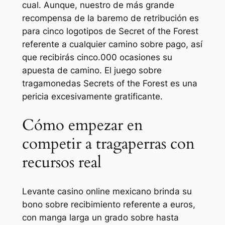
cual. Aunque, nuestro de más grande
recompensa de la baremo de retribución es
para cinco logotipos de Secret of the Forest
referente a cualquier camino sobre pago, así
que recibirás cinco.000 ocasiones su
apuesta de camino. El juego sobre
tragamonedas Secrets of the Forest es una
pericia excesivamente gratificante.
Cómo empezar en
competir a tragaperras con
recursos real
Levante casino online mexicano brinda su
bono sobre recibimiento referente a euros,
con manga larga un grado sobre hasta